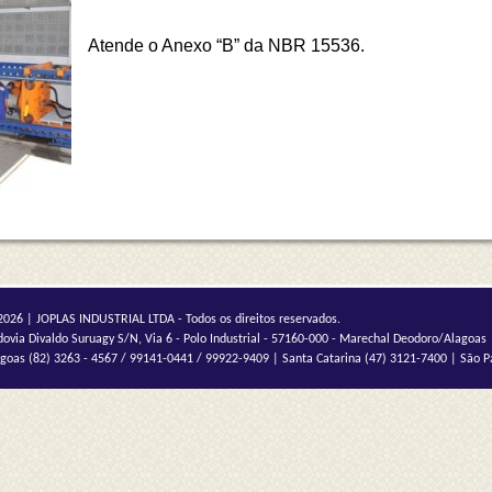
Atende o Anexo “B” da NBR 15536.
026 | JOPLAS INDUSTRIAL LTDA - Todos os direitos reservados.
ovia Divaldo Suruagy S/N, Via 6 - Polo Industrial - 57160-000 - Marechal Deodoro/Alagoas
goas (82) 3263 - 4567 / 99141-0441 / 99922-9409 | Santa Catarina (47) 3121-7400 | São P