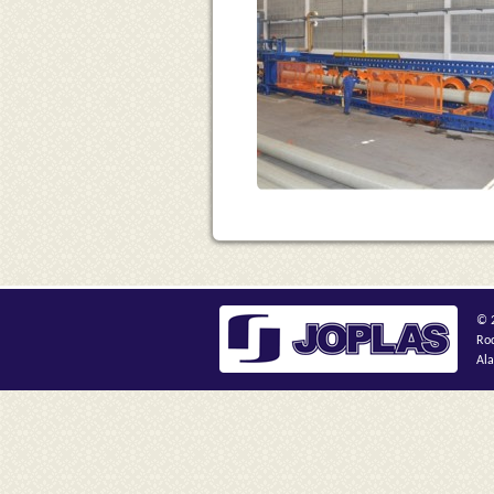
© 2
Rod
Ala